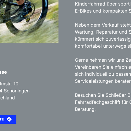
Kinderfahrrad über sportl
E-Bikes und kompakten S
Neben dem Verkauf steht 
Wartung, Reparatur und 
kümmert sich zuverlässig
komfortabel unterwegs si
Gerne nehmen wir uns Zei
Vereinbaren Sie einfach 
sse
sich individuell zu passe
Serviceleistungen beraten
lmstr. 10
4
Schöningen
Besuchen Sie Schließer Bi
schland
Fahrradfachgeschäft für Q
Beratung.
TE