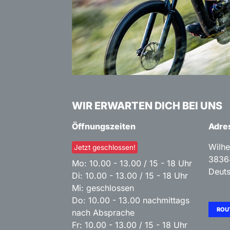
WIR ERWARTEN DICH BEI UNS
Öffnungszeiten
Adre
Wilhe
Jetzt geschlossen!
3836
Mo: 10.00 - 13.00 / 15 - 18 Uhr
Deut
Di: 10.00 - 13.00 / 15 - 18 Uhr
Mi: geschlossen
Do: 10.00 - 13.00 nachmittags
ROU
nach Absprache
Fr: 10.00 - 13.00 / 15 - 18 Uhr